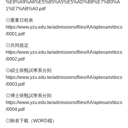
%E8%A9%A6%E5%85%A5%E5%AD%B8%E7%B0%A
1%E7%AB%A0.pdf
◎重要日程表
https://www.yzu.edu.tw/admissions/files/AA/aplexam/docs
/0001.pdf
◎共同規定
https://www.yzu.edu.tw/admissions/files/AA/aplexam/docs
/0002.pdf
◎碩士班甄試學系分則
https://www.yzu.edu.tw/admissions/files/AA/aplexam/docs
/0003.pdf
◎博士班甄試學系分則
https://www.yzu.edu.tw/admissions/files/AA/aplexam/docs
/0004.pdf
◎附表下載（WORD檔）