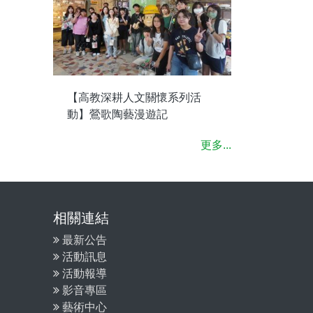
【高教深耕人文關懷系列活
動】鶯歌陶藝漫遊記
更多...
相關連結
最新公告
活動訊息
活動報導
影音專區
藝術中心