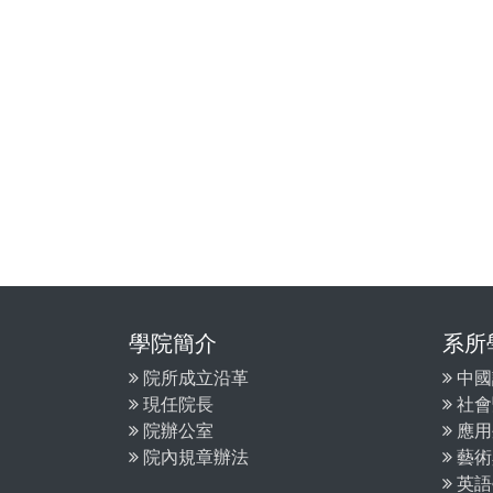
學院簡介
系所
院所成立沿革
中國
現任院長
社會
院辦公室
應用
院內規章辦法
藝術
英語