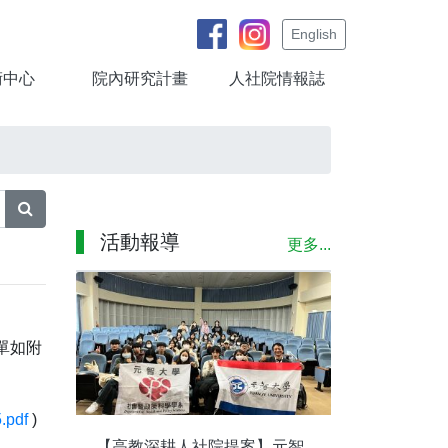
English
術中心
院內研究計畫
人社院情報誌
活動報導
更多...
單如附
.pdf
)
【高教深耕人社院提案】元智